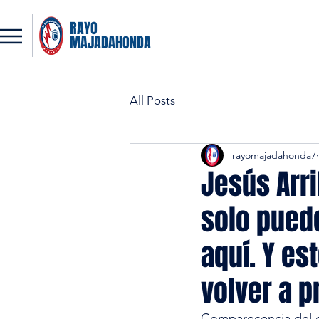
RAYO
MAJADAHONDA
All Posts
rayomajadahonda7
Jesús Arri
solo puede
aquí. Y es
volver a p
Comparecencia del e