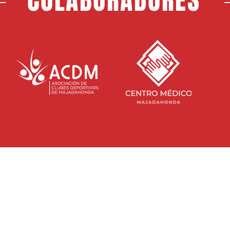
COLABORADORES
SEDE S
Direcci
CONTACTA CON NOSOTROS
Majada
info@rayomajadahonda.com
NDA
HORARIO
Lunes a
917 165 238