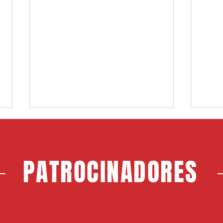
PATROCINADORES
Choco, nuevo jugador del CF
Jerem
Rayo Majadahonda
Maja