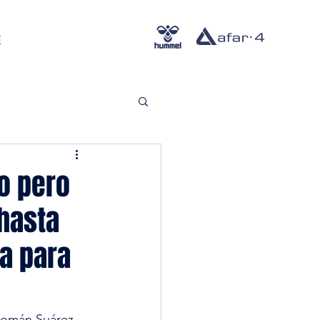
E
so pero
 hasta
da para
Román Suárez 