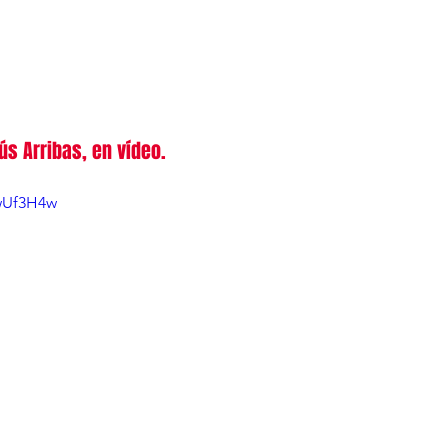
s Arribas, en vídeo.
owUf3H4w