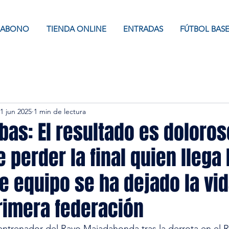
ABONO
TIENDA ONLINE
ENTRADAS
FÚTBOL BAS
1 jun 2025
1 min de lectura
bas: El resultado es doloro
 perder la final quien llega
te equipo se ha dejado la vi
rimera federación
ntrenador del Rayo Majadahonda tras la derrota en el 