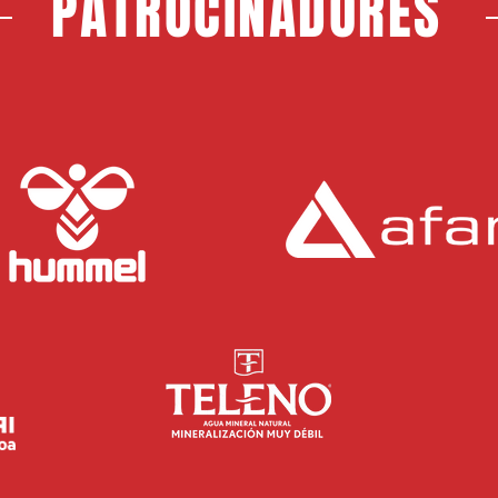
PATROCINADORES
progresión. A sus 20
Pos
años, el defensa sevillano
fut
afronta una nueva etapa
Cas
en el CF Rayo...
Bal
San