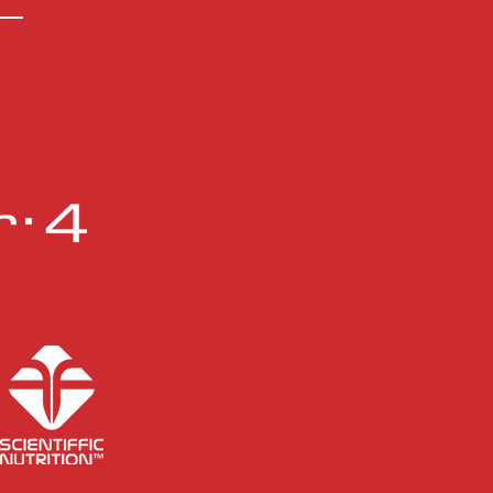
teriormente, el
bolista pasó por el CD
tellón, el Albacete
ompié, el Atlético
luqueño y el...