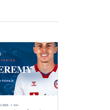
ul 2026
∙
1
min