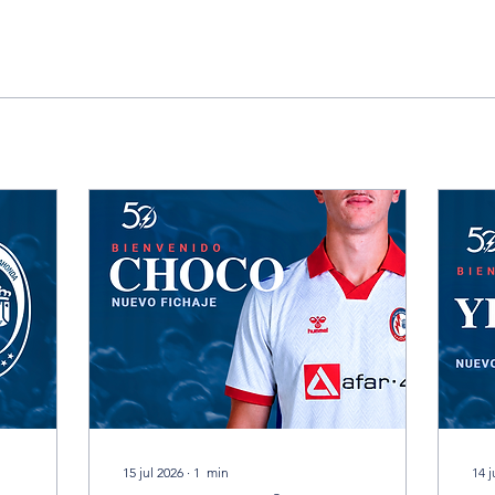
15 jul 2026
∙
1
min
14 j