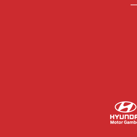
primas de primer nivel.
La presencia de Scientiffic
Nutrition junto a
entidades deportivas de
máximo nivel, como...