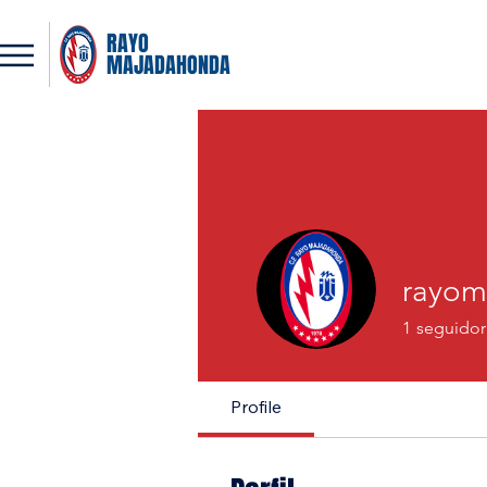
RAYO
MAJADAHONDA
rayom
1
seguidor
Profile