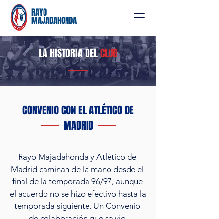
RAYO
MAJADAHONDA
LA HISTORIA DEL
CLUB
ASCENSO
CONVENIO CON EL ATLÉTICO DE
MADRID
Tras dos intentonas fallidas, el Rayo 
Majadahonda quería hacer bueno el 
popu­lar refrán: "A la tercera va la 
Rayo Majadahonda y Atlético de 
vencida". Tenía como objetivo el 
Madrid caminan de la mano desde el 
ascenso a Segunda B y para ello dejó 
final de la temporada 96/97, aunque 
el proyecto deportivo en manos de 
el acuerdo no se hizo efectivo hasta la 
José Miguel Polo, un entrena­dor que 
temporada si­guiente. Un Convenio 
llegaba avalado por grandes 
de colaboración que se vio 