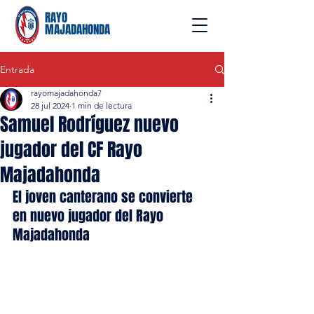
RAYO
MAJADAHONDA
Entrada
rayomajadahonda7
28 jul 2024
1 min de lectura
Samuel Rodríguez nuevo
jugador del CF Rayo
Majadahonda
El joven canterano se convierte 
en nuevo jugador del Rayo 
Majadahonda