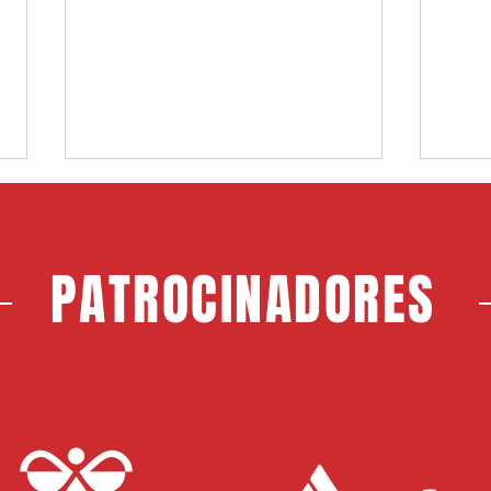
PATROCINADORES
Choco, nuevo jugador del CF
Jerem
Rayo Majadahonda
Maja