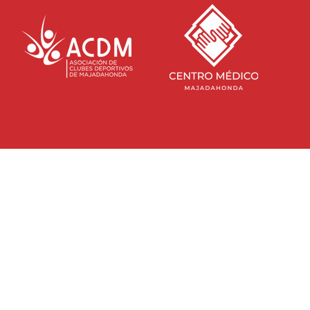
SEDE S
Direcci
CONTACTA CON NOSOTROS
Majada
info@rayomajadahonda.com
NDA
HORARIO
Lunes a
917 165 238
RAYO MAJADAHONDA -
DIGITAL
MENTE
SOLUCIONES