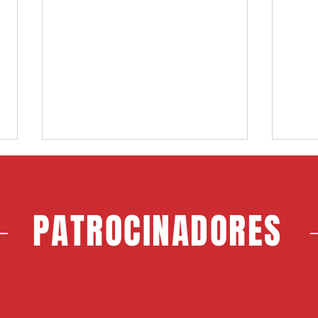
PATROCINADORES
Choco, nuevo jugador del CF
Jerem
Rayo Majadahonda
Maja