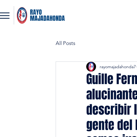
RAYO
MAJADAHONDA
All Posts
rayomajadahonda7
Guille Fer
alucinante
describir 
gente del 