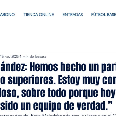
ABONO
TIENDA ONLINE
ENTRADAS
FÚTBOL BAS
16 nov 2025
1 min de lectura
rnández: Hemos hecho un par
o superiores. Estoy muy con
loso, sobre todo porque hoy
 sido un equipo de verdad.”
trenador del Rayo Majadahonda tras la victoria en el C