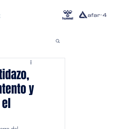
E
tidazo,
tento y
 el
erro del 