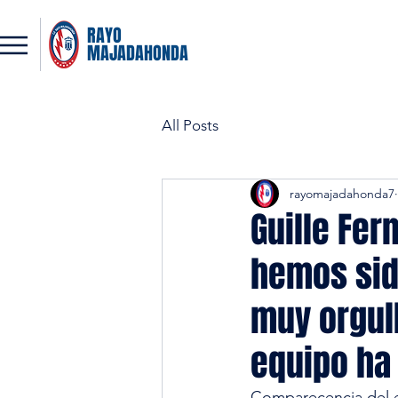
RAYO
MAJADAHONDA
All Posts
rayomajadahonda7
Guille Fe
hemos sid
muy orgul
equipo ha
Comparecencia del en