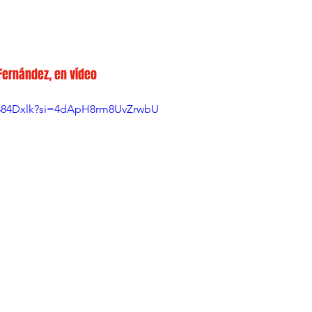
 Fernández, en vídeo
5884Dxlk?si=4dApH8rm8UvZrwbU