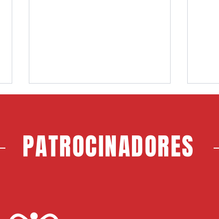
PATROCINADORES
Choco, nuevo jugador del CF
Jerem
Rayo Majadahonda
Maja