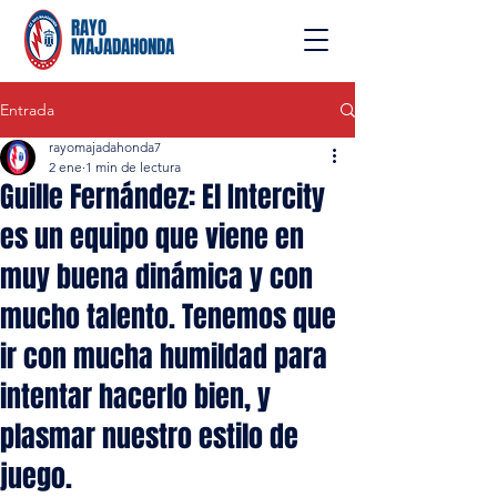
RAYO
MAJADAHONDA
Entrada
rayomajadahonda7
2 ene
1 min de lectura
Guille Fernández: El Intercity
es un equipo que viene en
muy buena dinámica y con
mucho talento. Tenemos que
ir con mucha humildad para
intentar hacerlo bien, y
plasmar nuestro estilo de
juego.