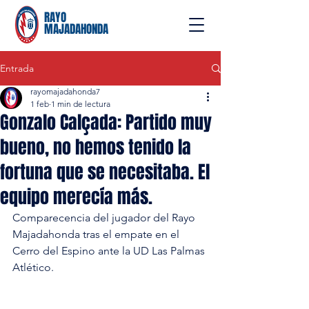
RAYO
MAJADAHONDA
Entrada
rayomajadahonda7
1 feb
1 min de lectura
Gonzalo Calçada: Partido muy
bueno, no hemos tenido la
fortuna que se necesitaba. El
equipo merecía más.
Comparecencia del jugador del Rayo 
Majadahonda tras el empate en el 
Cerro del Espino ante la UD Las Palmas 
Atlético.