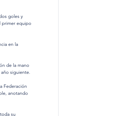
dos goles y 
l primer equipo 
cia en la 
ión de la mano 
 año siguiente.
a Federación 
ble, anotando 
 toda su 