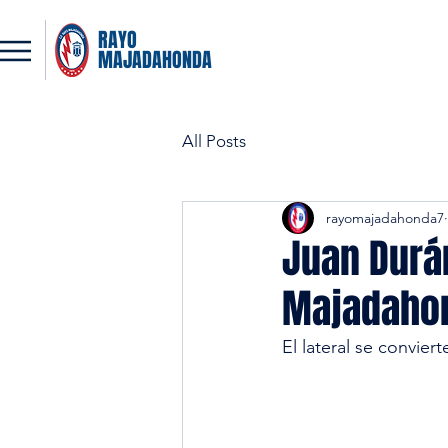
RAYO
MAJADAHONDA
All Posts
rayomajadahonda7
Juan Durá
Majadaho
El lateral se convie