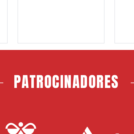
PATROCINADORES
Choco, nuevo jugador del CF
Jerem
Rayo Majadahonda
Maja