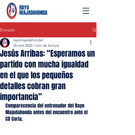
RAYO
MAJADAHONDA
Entrada
rayomajadahonda7
25 ene 2025
1 min de lectura
Jesús Arribas: “Esperamos un
partido con mucha igualdad
en el que los pequeños
detalles cobran gran
importancia”
Comparecencia del entrenador del Rayo 
Majadahonda antes del encuentro ante el 
CD Coria.