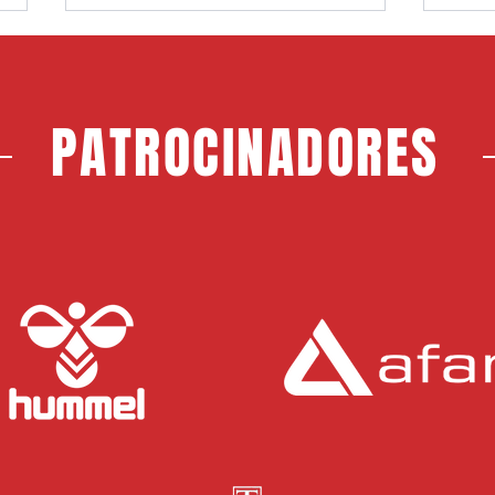
PATROCINADORES
Choco, nuevo jugador del CF
Jerem
Rayo Majadahonda
Maja