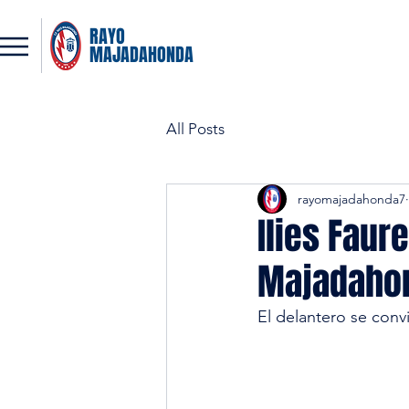
RAYO
MAJADAHONDA
All Posts
rayomajadahonda7
Ilies Faur
Majadaho
El delantero se con