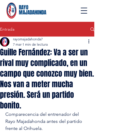
RAYO
MAJADAHONDA
Entrada
rayomajadahonda7
7 mar
1 min de lectura
Guille Fernández: Va a ser un
rival muy complicado, en un
campo que conozco muy bien.
Nos van a meter mucha
presión. Será un partido
bonito.
Comparecencia del entrenador del 
Rayo Majadahonda antes del partido 
frente al Orihuela.