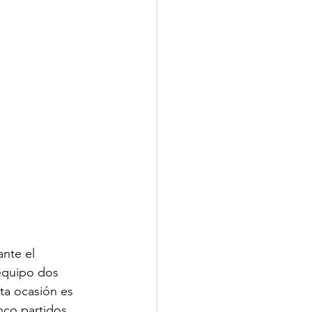
nte el 
equipo dos 
sta ocasión es 
nco partidos 