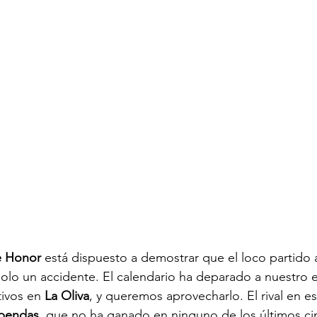
de Honor
 está dispuesto a demostrar que el loco partido a
olo un accidente. El calendario ha deparado a nuestro 
ivos en 
La Oliva
, y queremos aprovecharlo. El rival en e
bendas
, que no ha ganado en ninguno de los últimos ci