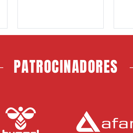
PATROCINADORES
Choco, nuevo jugador del CF
Jerem
Rayo Majadahonda
Maja