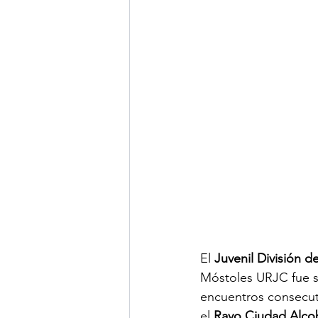
El 
Juvenil División 
Móstoles URJC fue s
encuentros consecut
el 
Rayo Ciudad Alco