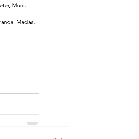
eter, Muni, 
randa, Macías, 