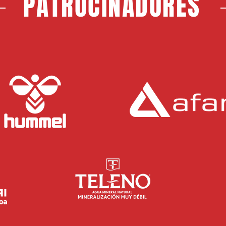
PATROCINADORES
Choco, nuevo jugador del CF
Jerem
Rayo Majadahonda
Maja