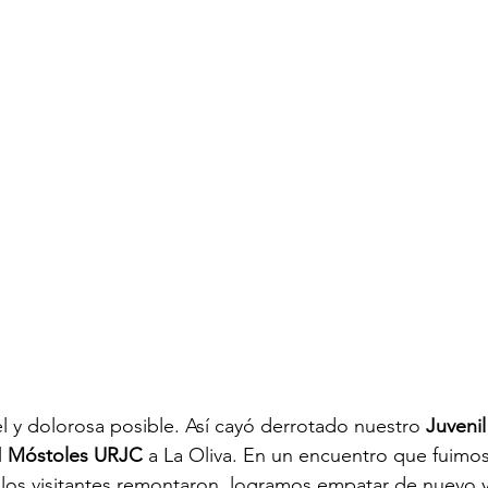
l y dolorosa posible. Así cayó derrotado nuestro 
Juvenil
l 
Móstoles URJC
 a La Oliva. En un encuentro que fuimo
los visitantes remontaron, logramos empatar de nuevo y 