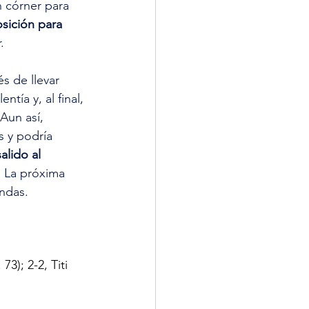
 córner para 
sición para 
. 
s de llevar 
ía y, al final, 
Aun así, 
 y podría 
alido al 
. La próxima 
endas.
73); 2-2, Titi 