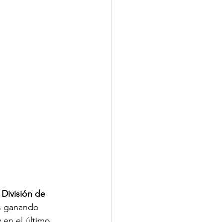
 División de 
s ganando 
en el último 