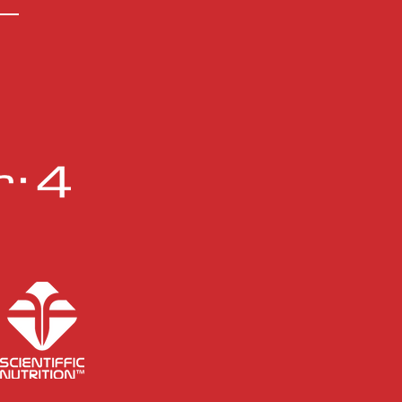
y jugará cedido en el Rayo
dahonda