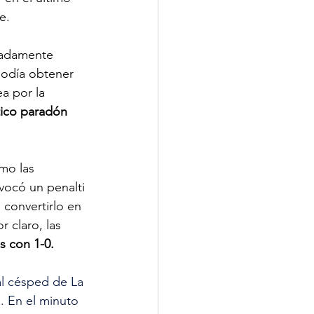
e. 
madamente 
podía obtener 
a por la 
tico paradón 
mo las 
vocó un penalti 
 convertirlo en 
 claro, las 
s con 1-0.
l césped de La 
. En el minuto 