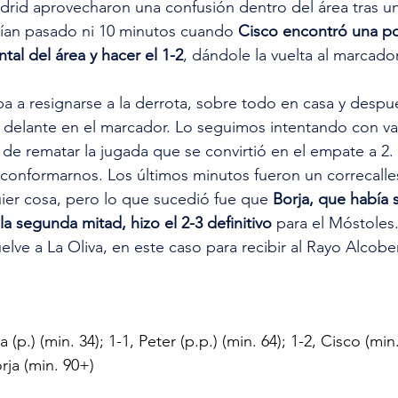
adrid aprovecharon una confusión dentro del área tras un
bían pasado ni 10 minutos cuando 
Cisco encontró una po
ntal del área y hacer el 1-2
, dándole la vuelta al marcador
ba a resignarse a la derrota, sobre todo en casa y despué
elante en el marcador. Lo seguimos intentando con valent
 de rematar la jugada que se convirtió en el empate a 2. 
onformarnos. Los últimos minutos fueron un correcalles
er cosa, pero lo que sucedió fue que 
Borja, que había s
a segunda mitad, hizo el 2-3 definitivo
 para el Móstoles
elve a La Oliva, en este caso para recibir al Rayo Alcob
(p.) (min. 34); 1-1, Peter (p.p.) (min. 64); 1-2, Cisco (min. 
orja (min. 90+)