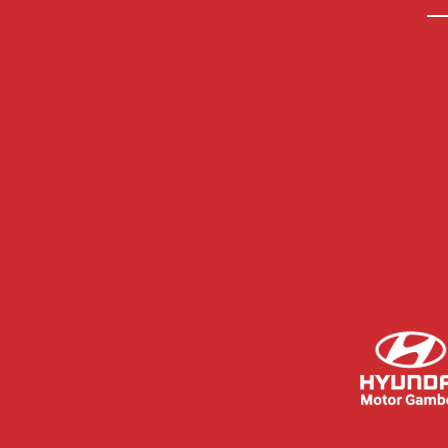
El CF Rayo Majadahonda y
Scientiffic Nutrition renuevan su
acuerdo de patrocinio.