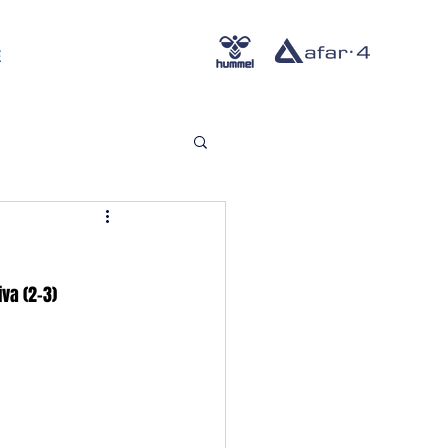
E
va (2-3)