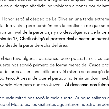
s en el tiempo añadido, se volvieron a poner por delant
de Honor saltó al césped de La Oliva en una tarde extre
ia, frío y aire, pero también con la confianza de que se 
ntra un rival de la parte baja y no descolgarnos de la pele
minuto 17, Cheik obligó al portero rival a hacer un autén
aro desde la parte derecha del área. 
mbién tuvo algunas ocasiones, pero pocas tan claras co
la suerte nos sonrió primero de forma merecida: Casca pro
a del área al ser zancadilleado y él mismo se encargó de
portero. A pesar de que el partido no tenía un dominador
 yendo bien para nuestro Juvenil. 
Al descanso nos fuimo
egunda mitad nos tocó la mala suerte. Aunque salimos a
e el Móstoles, los visitantes aguantaron nuestro arreón