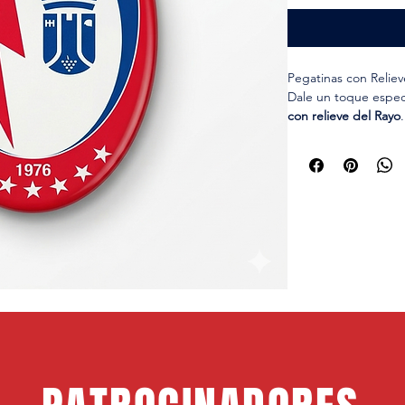
Pegatinas con Relie
Dale un toque especi
con relieve del Rayo
efecto visual más ll
quieren destacar su 
Perfectas para coloca
coches, cascos o car
resistentes para un 
Características:
Producto oficial 
Diseño con el es
Acabado con efe
Fáciles de coloca
Ideales para super
Perfectas como re
Un detalle pequeño
diferencia.
Tu escudo, en reliev