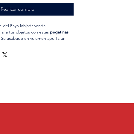
Realizar compra
ve del Rayo Majadahonda
al a tus objetos con estas
pegatinas
. Su acabado en volumen aporta un
amativo y premium, ideal para quienes
afición con más presencia.
r en superficies lisas como portátiles,
petas, están fabricadas con materiales
uso duradero.
del equipo
cudo del club en
relieve
cto volumen
r
ficies lisas
galo o detalle especial
 con un acabado que marca la
e.
⚽✨