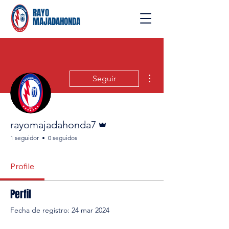
RAYO
MAJADAHONDA
Más acciones
Seguir
Administrador
rayomajadahonda7
1 seguidor
0 seguidos
Profile
Perfil
Fecha de registro: 24 mar 2024