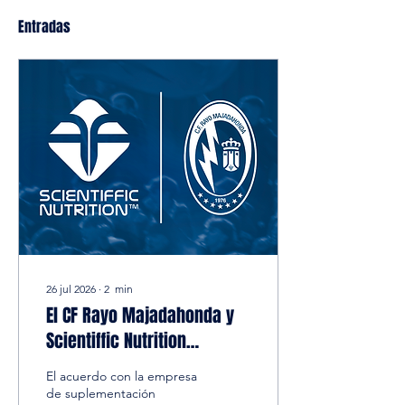
Entradas
26 jul 2026
∙
2
min
El CF Rayo Majadahonda y
Scientiffic Nutrition
renuevan su acuerdo de
El acuerdo con la empresa
patrocinio.
de suplementación