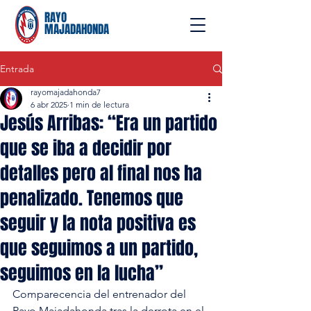
RAYO
MAJADAHONDA
Entrada
rayomajadahonda7
6 abr 2025
1 min de lectura
Jesús Arribas: “Era un partido
que se iba a decidir por
detalles pero al final nos ha
penalizado. Tenemos que
seguir y la nota positiva es
que seguimos a un partido,
seguimos en la lucha”
Comparecencia del entrenador del 
Rayo Majadahonda tras la derrota en el 