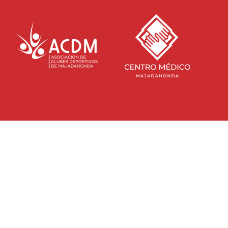
SEDE S
Direcci
CONTACTA CON NOSOTROS
Majada
info@rayomajadahonda.com
NDA
HORARIO
Lunes a
917 165 238