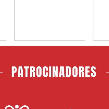
PATROCINADORES
Choco, nuevo jugador del CF
Jerem
Rayo Majadahonda
Maja