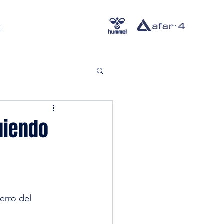
E
uiendo
erro del 