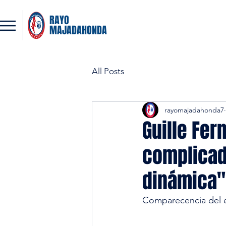
RAYO
MAJADAHONDA
All Posts
rayomajadahonda7
Guille Fer
complicad
dinámica"
Comparecencia del e