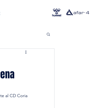
E
uena
te al CD Coria