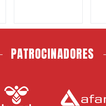
PATROCINADORES
Choco, nuevo jugador del CF
Jerem
Rayo Majadahonda
Maja