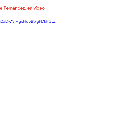
le Fernández, en vídeo
7Fei2oDw?si=gxHqeBIxgPDkFGvZ