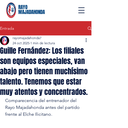
RAYO
MAJADAHONDA
Entrada
rayomajadahonda7
24 oct 2025
1 min de lectura
Guille Fernández: Los filiales
son equipos especiales, van
abajo pero tienen muchísimo
talento. Tenemos que estar
muy atentos y concentrados.
Comparecencia del entrenador del 
Rayo Majadahonda antes del partido 
frente al Elche Ilicitano. 