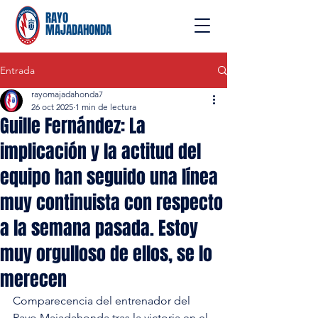
RAYO
MAJADAHONDA
Entrada
rayomajadahonda7
26 oct 2025
1 min de lectura
Guille Fernández: La
implicación y la actitud del
equipo han seguido una línea
muy continuista con respecto
a la semana pasada. Estoy
muy orgulloso de ellos, se lo
merecen
Comparecencia del entrenador del 
Rayo Majadahonda tras la victoria en el 