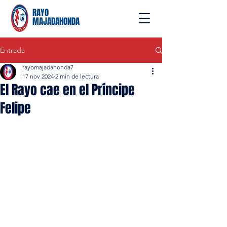
RAYO
MAJADAHONDA
Entrada
rayomajadahonda7
17 nov 2024
2 min de lectura
El Rayo cae en el Príncipe
Felipe