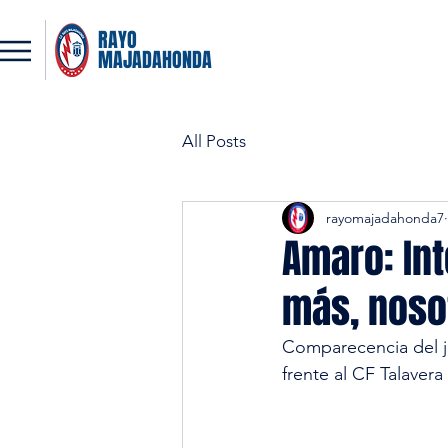
RAYO
MAJADAHONDA
All Posts
rayomajadahonda7
Amaro: In
más, noso
Comparecencia del j
frente al CF Talavera