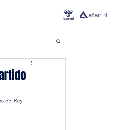
E
artido
a del Rey 