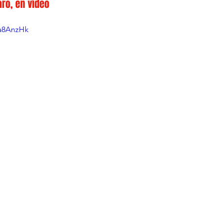
ro, en vídeo
Ta8AnzHk