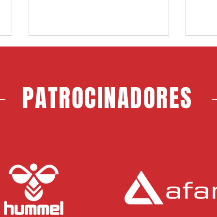
PATROCINADORES
Choco, nuevo jugador del CF
Jerem
Rayo Majadahonda
Maja