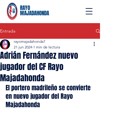
RAYO
MAJADAHONDA
Entrada
rayomajadahonda7
21 jun 2024
1 min de lectura
Adrián Fernández nuevo
jugador del CF Rayo
Majadahonda
El portero madrileño se convierte 
en nuevo jugador del Rayo 
Majadahonda